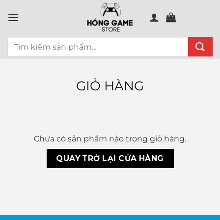
Chuyển
đến
nội
Tìm
dung
kiếm:
GIỎ HÀNG
Chưa có sản phẩm nào trong giỏ hàng.
QUAY TRỞ LẠI CỬA HÀNG