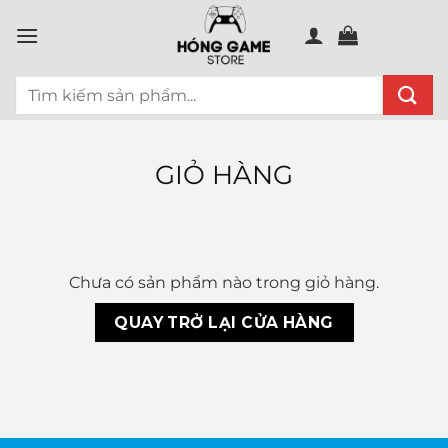
Chuyển
đến
nội
Tìm
dung
kiếm:
GIỎ HÀNG
Chưa có sản phẩm nào trong giỏ hàng.
QUAY TRỞ LẠI CỬA HÀNG