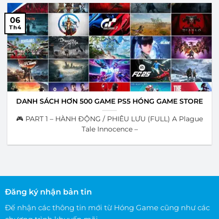
06
Th4
DANH SÁCH HƠN 500 GAME PS5 HÓNG GAME STORE
🎮 PART 1 – HÀNH ĐỘNG / PHIÊU LƯU (FULL) A Plague
Tale Innocence –
Đăng ký nhận bản tin
Đế nhận các thông tin mới từ Hóng Game cũng như các