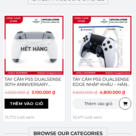
-31%
-14%
HẾT HÀNG
TAY CẦM PS5 DUALSENSE
TAY CẦM PS5 DUALSENSE
30TH ANNIVERSARY
EDGE NHẬP KHẨU – HÀNG
LIMITED EDITION CHÍNH
MỚI
Giá
Giá
Giá
Giá
4.500.000
₫
3.100.000
₫
5.600.000
₫
4.800.000
₫
HÃNG SONY VN – HÀNG
gốc
hiện
gốc
hiện
MỚI
là:
tại
là:
tại
THÊM VÀO GIỎ
Thêm vào giỏ
4.500.000 ₫.
là:
5.600.000 ₫.
là:
3.100.000 ₫.
4.800
15,772 lượt xem
15,471 lượt xem
BROWSE OUR CATEGORIES