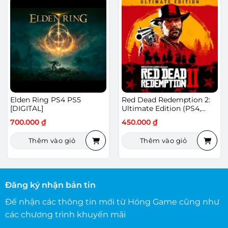
Elden Ring PS4 PS5
Red Dead Redemption 2:
[DIGITAL]
Ultimate Edition (PS4,
PS5) [DIGITAL]
700.000
₫
450.000
₫
Thêm vào giỏ
Thêm vào giỏ
Đăng ký nhận bản tin
Đế nhận các thông tin mới từ Hóng Game cũng như
các chương trình khuyến mãi