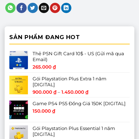
SẢN PHẨM ĐANG HOT
Thẻ PSN Gift Card 10$ - US (Gửi mã qua
Email)
265.000
₫
Gói Playstation Plus Extra 1 năm
[DIGITAL]
Khoảng
900.000
₫
–
1.450.000
₫
giá:
Game PS4 PS5 Đồng Giá 150K [DIGITAL]
từ
900.000 ₫
150.000
₫
đến
1.450.000 ₫
Gói Playstation Plus Essential 1 năm
[DIGITAL]