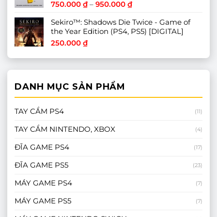
Khoảng
750.000
₫
–
950.000
₫
giá:
Sekiro™: Shadows Die Twice - Game of
từ
the Year Edition (PS4, PS5) [DIGITAL]
750.000 ₫
đến
250.000
₫
950.000 ₫
DANH MỤC SẢN PHẨM
TAY CẦM PS4
(11)
TAY CẦM NINTENDO, XBOX
(4)
ĐĨA GAME PS4
(17)
ĐĨA GAME PS5
(23)
MÁY GAME PS4
(7)
MÁY GAME PS5
(7)