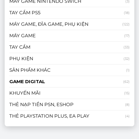
MÁY GAME NINTENDO SWICH
(3)
TAY CẦM PS5
(18)
MÁY GAME, ĐĨA GAME, PHỤ KIỆN
(122)
MÁY GAME
(17)
TAY CẦM
(33)
PHỤ KIỆN
(32)
SẢN PHẨM KHÁC
(1)
GAME DIGITAL
(62)
KHUYẾN MÃI
(15)
THẺ NẠP TIỀN PSN, ESHOP
(8)
THẺ PLAYSTATION PLUS, EA PLAY
(4)