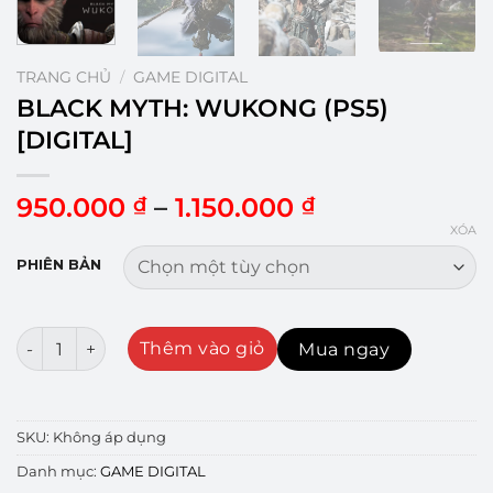
TRANG CHỦ
/
GAME DIGITAL
BLACK MYTH: WUKONG (PS5)
[DIGITAL]
Khoảng
950.000
–
1.150.000
₫
₫
giá:
XÓA
từ
PHIÊN BẢN
950.000 ₫
đến
1.150.000 ₫
BLACK MYTH: WUKONG (PS5) [DIGITAL] số lượng
Thêm vào giỏ
Mua ngay
SKU:
Không áp dụng
Danh mục:
GAME DIGITAL