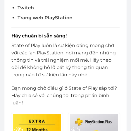
Twitch
Trang web PlayStation
Hãy chuẩn bị sẵn sàng!
State of Play luôn là sự kiện đáng mong chờ
với các fan PlayStation, nơi mang đến những
thông tin và trải nghiệm mới mẻ. Hãy theo
dõi để không bỏ lỡ bất kỳ thông tin quan
trọng nào từ sự kiện lần này nhé!
Bạn mong chờ điều gì ở State of Play sắp tới?
Hãy chia sẻ với chúng tôi trong phần bình
luận!
-38%
-21%
-