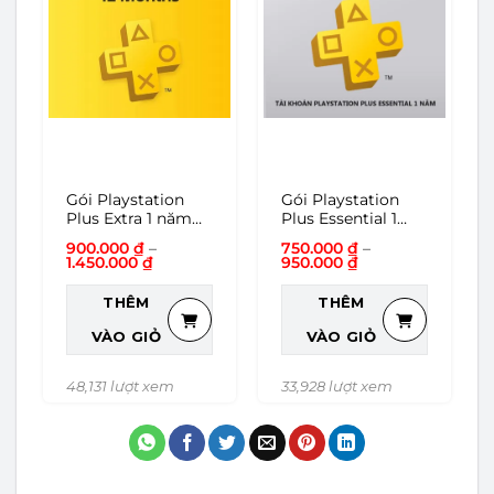
Gói Playstation
Gói Playstation
Plus Extra 1 năm
Plus Essential 1
[DIGITAL]
năm [DIGITAL]
900.000
₫
–
750.000
₫
–
Khoảng
Khoảng
1.450.000
₫
950.000
₫
giá:
giá:
từ
từ
THÊM
THÊM
900.000 ₫
750.000 ₫
đến
đến
1.450.000 ₫
950.000 ₫
VÀO GIỎ
VÀO GIỎ
Sản
Sản
48,131 lượt xem
33,928 lượt xem
phẩm
phẩm
này
này
có
có
nhiều
nhiều