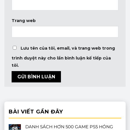
Trang web
Lưu tên của tôi, email, và trang web trong
trình duyệt này cho lần bình luận kế tiếp của
tôi.
BÀI VIẾT GẦN ĐÂY
DANH SÁCH HƠN 500 GAME PS5 HÓNG
06