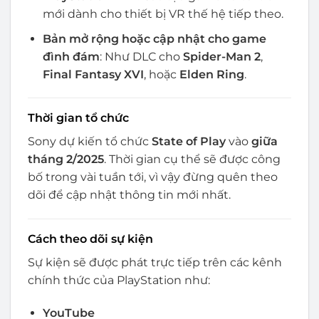
mới dành cho thiết bị VR thế hệ tiếp theo.
Bản mở rộng hoặc cập nhật cho game
đình đám
: Như DLC cho
Spider-Man 2
,
Final Fantasy XVI
, hoặc
Elden Ring
.
Thời gian tổ chức
Sony dự kiến tổ chức
State of Play
vào
giữa
tháng 2/2025
. Thời gian cụ thể sẽ được công
bố trong vài tuần tới, vì vậy đừng quên theo
dõi để cập nhật thông tin mới nhất.
Cách theo dõi sự kiện
Sự kiện sẽ được phát trực tiếp trên các kênh
chính thức của PlayStation như:
YouTube