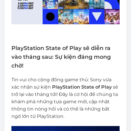
PlayStation State of Play sẽ diễn ra
vào tháng sau: Sự kiện đáng mong
chờ!
Tin vui cho cộng đồng game thủ: Sony vừa
xác nhận sự kiện
PlayStation State of Play
sẽ
trở lại vào tháng tới! Đây là cơ hội để chúng ta
khám phá những tựa game mới, cập nhật
thông tin nóng hổi và có thể là những bất
ngờ lớn từ PlayStation.