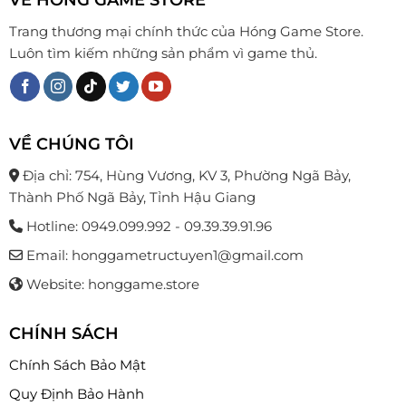
VỀ HÓNG GAME STORE
Trang thương mại chính thức của Hóng Game Store.
Luôn tìm kiếm những sản phẩm vì game thủ.
VỀ CHÚNG TÔI
Địa chỉ: 754, Hùng Vương, KV 3, Phường Ngã Bảy,
Thành Phố Ngã Bảy, Tỉnh Hậu Giang
Hotline: 0949.099.992 - 09.39.39.91.96
Email: honggametructuyen1@gmail.com
Website: honggame.store
CHÍNH SÁCH
Chính Sách Bảo Mật
Quy Định Bảo Hành