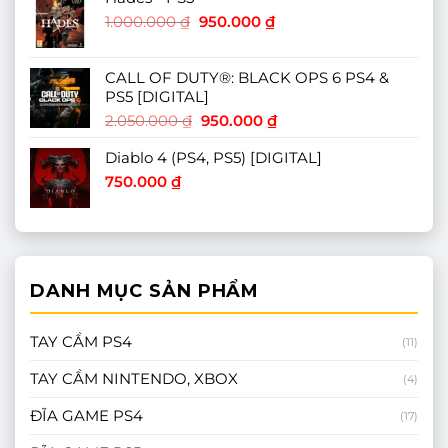
1.800.000 ₫.
là:
Giá
Giá
1.000.000
₫
950.000
₫
1.500.000 ₫.
gốc
hiện
là:
tại
CALL OF DUTY®: BLACK OPS 6 PS4 &
1.000.000 ₫.
là:
PS5 [DIGITAL]
950.000 ₫.
Giá
Giá
2.050.000
₫
950.000
₫
gốc
hiện
Diablo 4 (PS4, PS5) [DIGITAL]
là:
tại
2.050.000 ₫.
là:
750.000
₫
950.000 ₫.
DANH MỤC SẢN PHẨM
TAY CẦM PS4
(11)
TAY CẦM NINTENDO, XBOX
(4)
ĐĨA GAME PS4
(17)