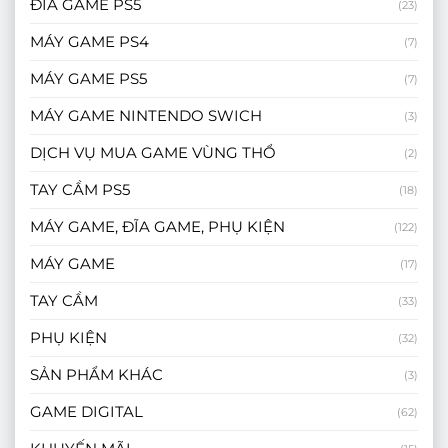
ĐĨA GAME PS5
(23)
MÁY GAME PS4
(7)
MÁY GAME PS5
(7)
MÁY GAME NINTENDO SWICH
(3)
DỊCH VỤ MUA GAME VÙNG THỔ
(2)
TAY CẦM PS5
(18)
MÁY GAME, ĐĨA GAME, PHỤ KIỆN
(122)
MÁY GAME
(17)
TAY CẦM
(33)
PHỤ KIỆN
(32)
SẢN PHẨM KHÁC
(3)
GAME DIGITAL
(62)