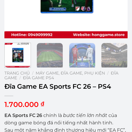
TRANG CHỦ
/
MÁY GAME, ĐĨA GAME, PHỤ KIỆN
/
ĐĨA
GAME
/
ĐĨA GAME PS4
Đĩa Game EA Sports FC 26 – PS4
1.700.000
₫
EA Sports FC 26
chính là
bước tiến lớn nhất
của
dòng game bóng đá nổi tiếng nhất hành tinh.
Sau một năm khẳng định thương hiệu mới “EA FC”,