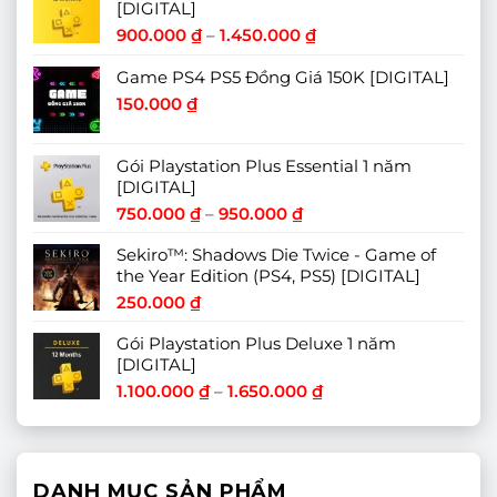
[DIGITAL]
Khoảng
900.000
₫
–
1.450.000
₫
giá:
từ
Game PS4 PS5 Đồng Giá 150K [DIGITAL]
900.000 ₫
150.000
₫
đến
1.450.000 ₫
Gói Playstation Plus Essential 1 năm
[DIGITAL]
Khoảng
750.000
₫
–
950.000
₫
giá:
Sekiro™: Shadows Die Twice - Game of
từ
the Year Edition (PS4, PS5) [DIGITAL]
750.000 ₫
đến
250.000
₫
950.000 ₫
Gói Playstation Plus Deluxe 1 năm
[DIGITAL]
Khoảng
1.100.000
₫
–
1.650.000
₫
giá:
từ
1.100.000 ₫
đến
DANH MỤC SẢN PHẨM
1.650.000 ₫