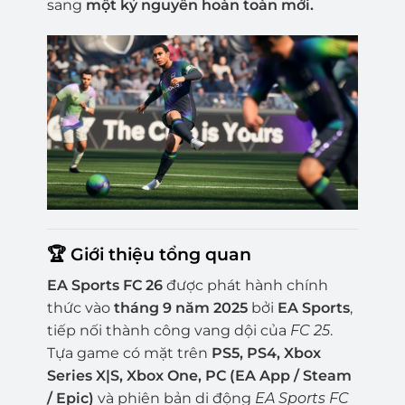
sang
một kỷ nguyên hoàn toàn mới.
🏆 Giới thiệu tổng quan
EA Sports FC 26
được phát hành chính
thức vào
tháng 9 năm 2025
bởi
EA Sports
,
tiếp nối thành công vang dội của
FC 25
.
Tựa game có mặt trên
PS5, PS4, Xbox
Series X|S, Xbox One, PC (EA App / Steam
/ Epic)
và phiên bản di động
EA Sports FC