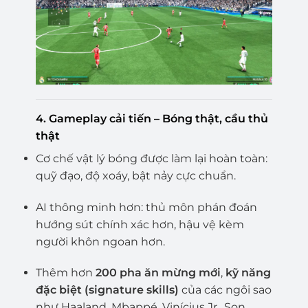
4.
Gameplay cải tiến – Bóng thật, cầu thủ
thật
Cơ chế vật lý bóng được làm lại hoàn toàn:
quỹ đạo, độ xoáy, bật nảy cực chuẩn.
AI thông minh hơn: thủ môn phán đoán
hướng sút chính xác hơn, hậu vệ kèm
người khôn ngoan hơn.
Thêm hơn
200 pha ăn mừng mới
,
kỹ năng
đặc biệt (signature skills)
của các ngôi sao
như Haaland, Mbappé, Vinícius Jr., Son