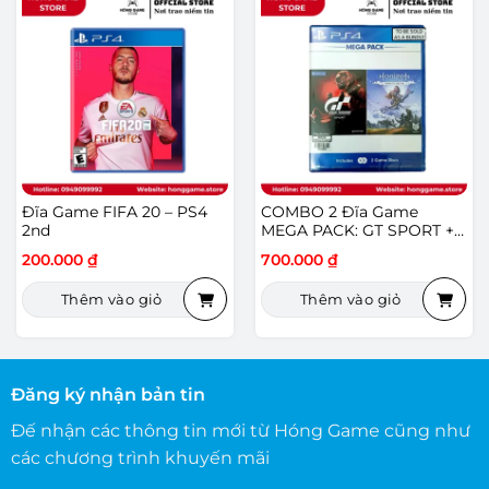
Đĩa Game FIFA 20 – PS4
COMBO 2 Đĩa Game
2nd
MEGA PACK: GT SPORT +
HORIZON ZERO DAWN
200.000
₫
700.000
₫
COMPLETE EDITION – PS4
Thêm vào giỏ
Thêm vào giỏ
Đăng ký nhận bản tin
Đế nhận các thông tin mới từ Hóng Game cũng như
các chương trình khuyến mãi