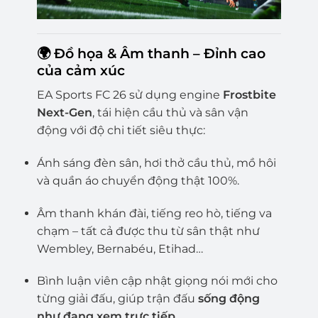
🌍 Đồ họa & Âm thanh – Đỉnh cao
của cảm xúc
EA Sports FC 26 sử dụng engine
Frostbite
Next-Gen
, tái hiện cầu thủ và sân vận
động với độ chi tiết siêu thực:
Ánh sáng đèn sân, hơi thở cầu thủ, mồ hôi
và quần áo chuyển động thật 100%.
Âm thanh khán đài, tiếng reo hò, tiếng va
chạm – tất cả được thu từ sân thật như
Wembley, Bernabéu, Etihad…
Bình luận viên cập nhật giọng nói mới cho
từng giải đấu, giúp trận đấu
sống động
như đang xem trực tiếp.