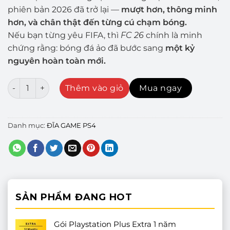
phiên bản 2026 đã trở lại —
mượt hơn, thông minh
hơn, và chân thật đến từng cú chạm bóng.
Nếu bạn từng yêu FIFA, thì
FC 26
chính là minh
chứng rằng: bóng đá ảo đã bước sang
một kỷ
nguyên hoàn toàn mới.
Đĩa Game EA Sports FC 26 – PS4 số lượng
Thêm vào giỏ
Mua ngay
Danh mục:
ĐĨA GAME PS4
SẢN PHẨM ĐANG HOT
Gói Playstation Plus Extra 1 năm