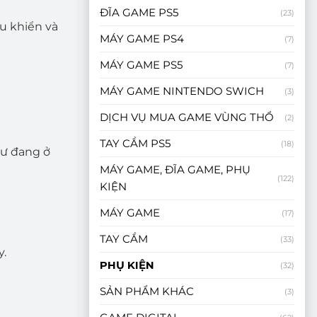
ĐĨA GAME PS5
(23)
ều khiển và
MÁY GAME PS4
(7)
MÁY GAME PS5
(7)
MÁY GAME NINTENDO SWICH
(3)
DỊCH VỤ MUA GAME VÙNG THỔ
(2)
TAY CẦM PS5
(18)
hư đang ở
MÁY GAME, ĐĨA GAME, PHỤ
(122)
KIỆN
MÁY GAME
(17)
TAY CẦM
(33)
y.
PHỤ KIỆN
(32)
SẢN PHẨM KHÁC
(3)