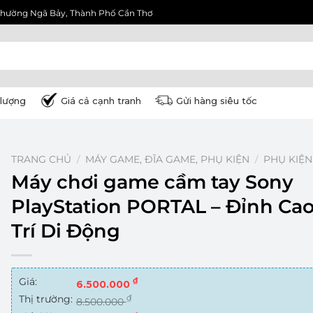
3, Phường Ngã Bảy, Thành Phố Cần Thơ
lượng
Giá cả cạnh tranh
Gửi hàng siêu tốc
TRANG CHỦ
/
MÁY GAME, ĐĨA GAME, PHỤ KIỆN
/
PHỤ KIỆN
Máy chơi game cầm tay Sony
PlayStation PORTAL – Đỉnh Cao
Trí Di Động
Giá:
₫
6.500.000
Thị trường:
₫
8.500.000