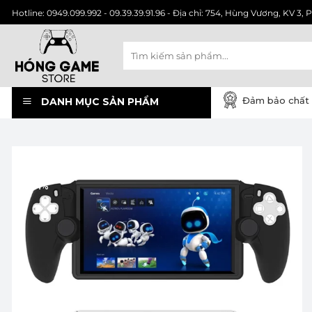
Chuyển
Hotline: 0949.099.992 - 09.39.39.91.96 - Địa chỉ: 754, Hùng Vương, KV 
đến
nội
Tìm
dung
kiếm:
Đảm bảo chất 
DANH MỤC SẢN PHẨM
-24%