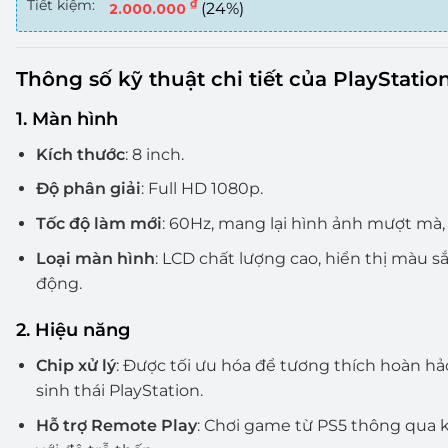
Tiết kiệm:
₫
(24%)
2.000.000
Thông số kỹ thuật chi tiết của PlayStation
1. Màn hình
Kích thước
: 8 inch.
Độ phân giải
: Full HD 1080p.
Tốc độ làm mới
: 60Hz, mang lại hình ảnh mượt mà, 
Loại màn hình
: LCD chất lượng cao, hiển thị màu s
động.
2. Hiệu năng
Chip xử lý
: Được tối ưu hóa để tương thích hoàn hả
sinh thái PlayStation.
Hỗ trợ Remote Play
: Chơi game từ PS5 thông qua k