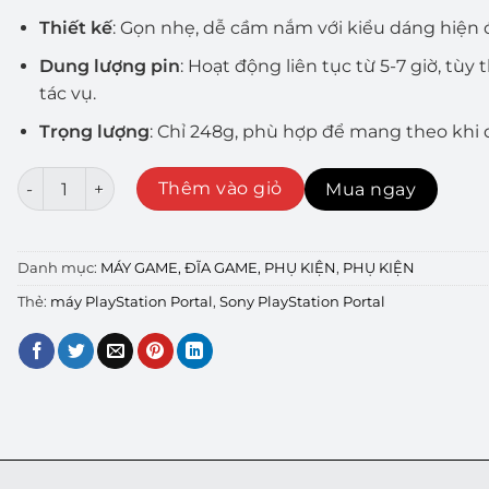
Thiết kế
: Gọn nhẹ, dễ cầm nắm với kiểu dáng hiện đ
Dung lượng pin
: Hoạt động liên tục từ 5-7 giờ, tùy
tác vụ.
Trọng lượng
: Chỉ 248g, phù hợp để mang theo khi 
Máy chơi game cầm tay Sony PlayStation PORTAL – Đỉnh 
Thêm vào giỏ
Mua ngay
Danh mục:
MÁY GAME, ĐĨA GAME, PHỤ KIỆN
,
PHỤ KIỆN
Thẻ:
máy PlayStation Portal
,
Sony PlayStation Portal