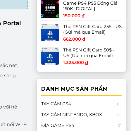
Game PS4 PS5 Đồng Giá
từ
150K [DIGITAL]
900.00
đến
150.000
₫
1.450.0
 Portal
Thẻ PSN Gift Card 25$ - US
(Gửi mã qua Email)
662.000
₫
Thẻ PSN Gift Card 50$ -
US (Gửi mã qua Email)
1.325.000
₫
sắc nét.
ắc sống
DANH MỤC SẢN PHẨM
TAY CẦM PS4
(11)
o với hệ
TAY CẦM NINTENDO, XBOX
(4)
ết nối Wi-Fi
ĐĨA GAME PS4
(17)