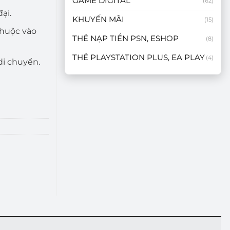
GAME DIGITAL
(62)
ại.
KHUYẾN MÃI
(15)
 thuộc vào
THẺ NẠP TIỀN PSN, ESHOP
(8)
THẺ PLAYSTATION PLUS, EA PLAY
(4)
di chuyển.
Cao Giải Trí Di Động số lượng