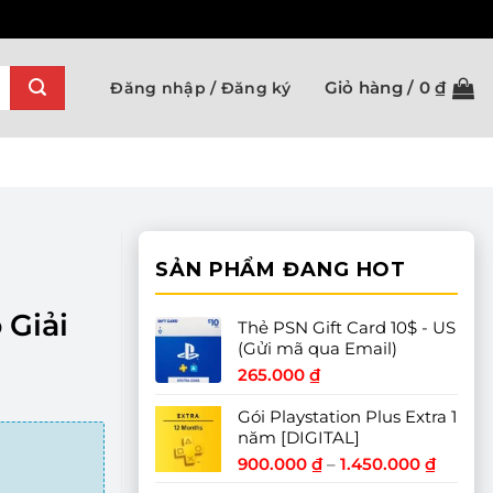
Giỏ hàng /
0
₫
Đăng nhập / Đăng ký
SẢN PHẨM ĐANG HOT
 Giải
Thẻ PSN Gift Card 10$ - US
(Gửi mã qua Email)
265.000
₫
Gói Playstation Plus Extra 1
năm [DIGITAL]
Khoản
900.000
₫
–
1.450.000
₫
giá: