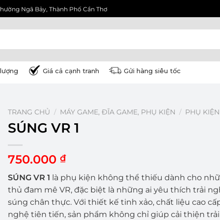
3, Phường Ngã Bảy, Thành Phố Cần Thơ
lượng
Giá cả cạnh tranh
Gửi hàng siêu tốc
TRANG CHỦ
/
MÁY GAME, ĐĨA GAME, PHỤ KIỆN
/
PHỤ KIỆN
SÚNG VR 1
750.000
₫
SÚNG VR 1
là phụ kiện không thể thiếu dành cho n
thủ đam mê VR, đặc biệt là những ai yêu thích trải n
súng chân thực. Với thiết kế tinh xảo, chất liệu cao cấ
nghệ tiên tiến, sản phẩm không chỉ giúp cải thiện tr