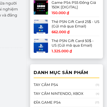
Game PS4 PS5 Đồng Giá
từ
iữa người
150K [DIGITAL]
900.00
ải nghiệm
đến
150.000
₫
h và đẳng
1.450.0
Thẻ PSN Gift Card 25$ - US
(Gửi mã qua Email)
662.000
₫
Thẻ PSN Gift Card 50$ -
US (Gửi mã qua Email)
1.325.000
₫
DANH MỤC SẢN PHẨM
TAY CẦM PS4
(11)
TAY CẦM NINTENDO, XBOX
(4)
ĐĨA GAME PS4
(17)