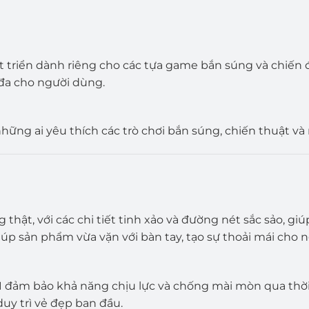
 triển dành riêng cho các tựa game bắn súng và chiến 
 đa cho người dùng.
ững ai yêu thích các trò chơi bắn súng, chiến thuật và
thật, với các chi tiết tinh xảo và đường nét sắc sảo, g
iúp sản phẩm vừa vặn với bàn tay, tạo sự thoải mái cho n
R 1 đảm bảo khả năng chịu lực và chống mài mòn qua th
uy trì vẻ đẹp ban đầu.