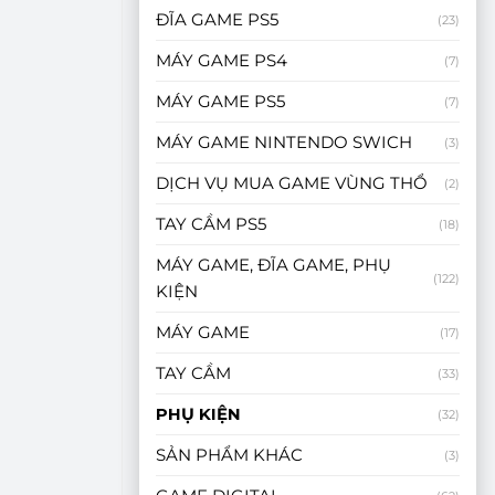
ĐĨA GAME PS5
(23)
MÁY GAME PS4
(7)
MÁY GAME PS5
(7)
MÁY GAME NINTENDO SWICH
(3)
DỊCH VỤ MUA GAME VÙNG THỔ
(2)
TAY CẦM PS5
(18)
MÁY GAME, ĐĨA GAME, PHỤ
(122)
KIỆN
MÁY GAME
(17)
TAY CẦM
(33)
PHỤ KIỆN
(32)
SẢN PHẨM KHÁC
(3)