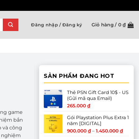
Giỏ hàng /
0
₫
Đăng nhập / Đăng ký
SẢN PHẨM ĐANG HOT
Thẻ PSN Gift Card 10$ - US
(Gửi mã qua Email)
265.000
₫
hững game
Gói Playstation Plus Extra 1
ghiệm bắn
năm [DIGITAL]
p và công
Khoản
900.000
₫
–
1.450.000
₫
ải nghiệm
giá: