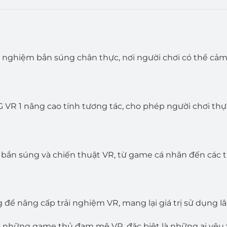
i nghiệm bắn súng chân thực, nơi người chơi có thể c
 VR 1 nâng cao tính tương tác, cho phép người chơi thự
bắn súng và chiến thuật VR, từ game cá nhân đến các t
g để nâng cấp trải nghiệm VR, mang lại giá trị sử dụng 
 những game thủ đam mê VR, đặc biệt là những ai yêu t