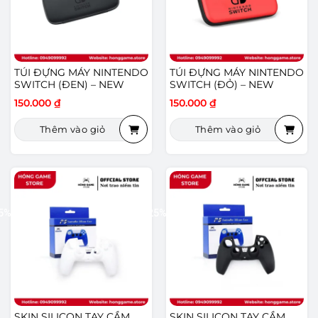
TÚI ĐỰNG MÁY NINTENDO
TÚI ĐỰNG MÁY NINTENDO
SWITCH (ĐEN) – NEW
SWITCH (ĐỎ) – NEW
150.000
₫
150.000
₫
Thêm vào giỏ
Thêm vào giỏ
5%
-25%
SKIN SILICON TAY CẦM
SKIN SILICON TAY CẦM