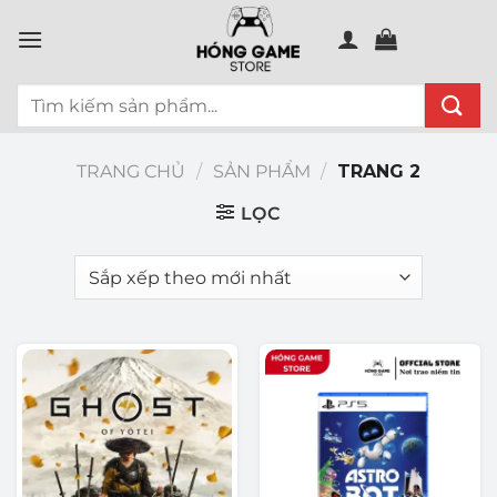
Chuyển
đến
nội
Tìm
dung
kiếm:
TRANG CHỦ
/
SẢN PHẨM
/
TRANG 2
LỌC