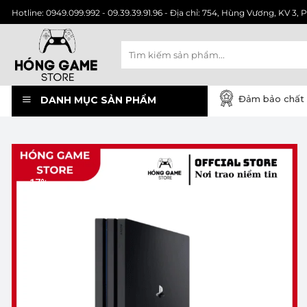
Chuyển
Hotline: 0949.099.992 - 09.39.39.91.96 - Địa chỉ: 754, Hùng Vương, KV 
đến
nội
Tìm
dung
kiếm:
Đảm bảo chất 
DANH MỤC SẢN PHẨM
-17%