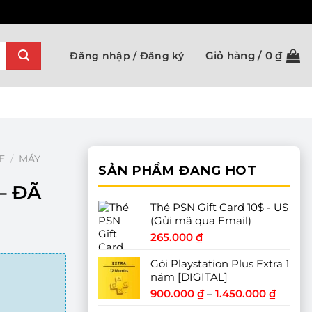
Giỏ hàng /
0
₫
Đăng nhập / Đăng ký
E
/
MÁY
SẢN PHẨM ĐANG HOT
– ĐÃ
Thẻ PSN Gift Card 10$ - US
(Gửi mã qua Email)
265.000
₫
Gói Playstation Plus Extra 1
năm [DIGITAL]
Khoản
900.000
₫
–
1.450.000
₫
giá: