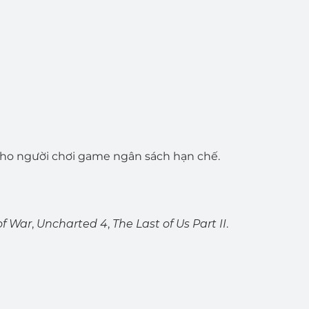
 cho người chơi game ngân sách hạn chế.
of War
,
Uncharted 4
,
The Last of Us Part II
.