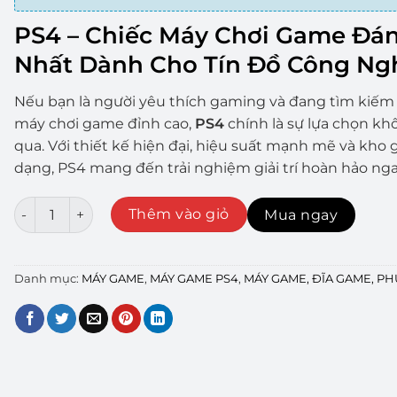
PS4 – Chiếc Máy Chơi Game Đá
Nhất Dành Cho Tín Đồ Công Ng
Nếu bạn là người yêu thích gaming và đang tìm kiếm
máy chơi game đỉnh cao,
PS4
chính là sự lựa chọn kh
qua. Với thiết kế hiện đại, hiệu suất mạnh mẽ và kho
dạng, PS4 mang đến trải nghiệm giải trí hoàn hảo ngay
MÁY CHƠI GAME PS4 PRO 1TB - ĐÃ QUA SỬ DỤNG số lư
Thêm vào giỏ
Mua ngay
Danh mục:
MÁY GAME
,
MÁY GAME PS4
,
MÁY GAME, ĐĨA GAME, PH