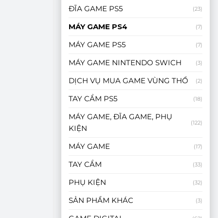
ĐĨA GAME PS5
(23)
MÁY GAME PS4
(7)
MÁY GAME PS5
(7)
MÁY GAME NINTENDO SWICH
(3)
DỊCH VỤ MUA GAME VÙNG THỔ
(2)
TAY CẦM PS5
(18)
MÁY GAME, ĐĨA GAME, PHỤ
(122)
KIỆN
MÁY GAME
(17)
TAY CẦM
(33)
PHỤ KIỆN
(32)
SẢN PHẨM KHÁC
(3)