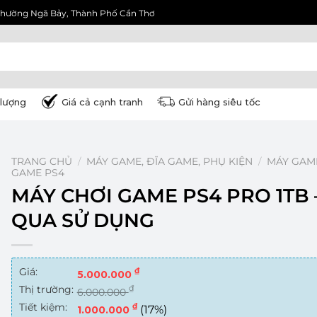
3, Phường Ngã Bảy, Thành Phố Cần Thơ
lượng
Giá cả cạnh tranh
Gửi hàng siêu tốc
TRANG CHỦ
/
MÁY GAME, ĐĨA GAME, PHỤ KIỆN
/
MÁY GAM
GAME PS4
MÁY CHƠI GAME PS4 PRO 1TB 
QUA SỬ DỤNG
Giá:
₫
5.000.000
Thị trường:
₫
6.000.000
Tiết kiệm:
₫
(17%)
1.000.000