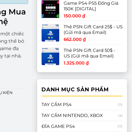
Game PS4 PS5 Đồng Giá
từ
150K [DIGITAL]
900.00
ng Mua
đến
150.000
₫
hệ
1.450.0
Thẻ PSN Gift Card 25$ - US
(Gửi mã qua Email)
 một chiếc
662.000
₫
ông thể bỏ
 game đa
Thẻ PSN Gift Card 50$ -
 tại nhà.
US (Gửi mã qua Email)
1.325.000
₫
ợng
DANH MỤC SẢN PHẨM
Ụ KIỆN
TAY CẦM PS4
(11)
TAY CẦM NINTENDO, XBOX
(4)
ĐĨA GAME PS4
(17)