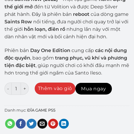
thế giới mở
đến từ Volition và được Deep Silver
phát hành. Đây là phiên bản
reboot
của dòng game
Saints Row
nổi tiếng, đưa người chơi quay trở lại với
thế giới
hỗn loạn, điên rồ
nhưng lần này với một
dàn nhân vật mới và bối cảnh hiện đại hơn.
Phiên bản
Day One Edition
cung cấp
các nội dung
độc quyền
, bao gồm
trang phục, vũ khí và phương
tiện đặc biệt
, giúp người chơi có khởi đầu mạnh mẽ
hơn trong thế giới ngầm của Santo Ileso.
Đĩa game Saints Row Day One Edition – PS5 số lượng
Thêm vào giỏ
Mua ngay
Danh mục:
ĐĨA GAME PS5