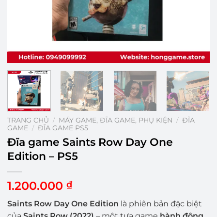
TRANG CHỦ
/
MÁY GAME, ĐĨA GAME, PHỤ KIỆN
/
ĐĨA
GAME
/
ĐĨA GAME PS5
Đĩa game Saints Row Day One
Edition – PS5
1.200.000
₫
Saints Row Day One Edition
là phiên bản đặc biệt
của
Saints Row (2022)
– một tựa game
hành động