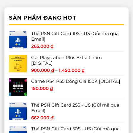
SẢN PHẨM ĐANG HOT
Thẻ PSN Gift Card 10$ - US (Gửi mã qua
Email)
265.000
₫
Gói Playstation Plus Extra 1 năm
[DIGITAL]
Khoảng
900.000
₫
–
1.450.000
₫
giá:
Game PS4 PS5 Đồng Giá 150K [DIGITAL]
từ
900.000 ₫
150.000
₫
đến
1.450.000 ₫
Thẻ PSN Gift Card 25$ - US (Gửi mã qua
Email)
662.000
₫
Thẻ PSN Gift Card 50$ - US (Gửi mã qua