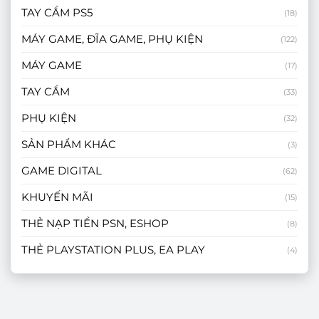
TAY CẦM PS5
(18)
MÁY GAME, ĐĨA GAME, PHỤ KIỆN
(122)
MÁY GAME
(17)
TAY CẦM
(33)
PHỤ KIỆN
(32)
SẢN PHẨM KHÁC
(3)
GAME DIGITAL
(62)
KHUYẾN MÃI
(15)
THẺ NẠP TIỀN PSN, ESHOP
(8)
THẺ PLAYSTATION PLUS, EA PLAY
(4)