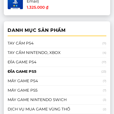
Email)
1.325.000
₫
DANH MỤC SẢN PHẨM
TAY CẦM PS4
(11)
TAY CẦM NINTENDO, XBOX
(4)
ĐĨA GAME PS4
(17)
ĐĨA GAME PS5
(23)
MÁY GAME PS4
(7)
MÁY GAME PS5
(7)
MÁY GAME NINTENDO SWICH
(3)
DỊCH VỤ MUA GAME VÙNG THỔ
(2)