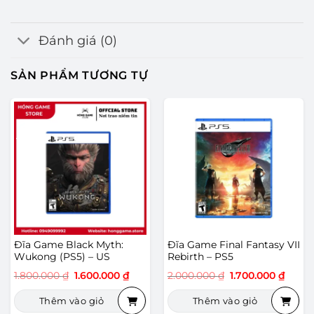
Đánh giá (0)
SẢN PHẨM TƯƠNG TỰ
-11%
-15%
Đĩa Game Black Myth:
Đĩa Game Final Fantasy VII
Wukong (PS5) – US
Rebirth – PS5
Giá
Giá
Giá
Giá
1.800.000
₫
1.600.000
₫
2.000.000
₫
1.700.000
₫
gốc
hiện
gốc
hiện
là:
tại
là:
tại
Thêm vào giỏ
Thêm vào giỏ
1.800.000 ₫.
là:
2.000.000 ₫.
là:
1.600.000 ₫.
1.700.