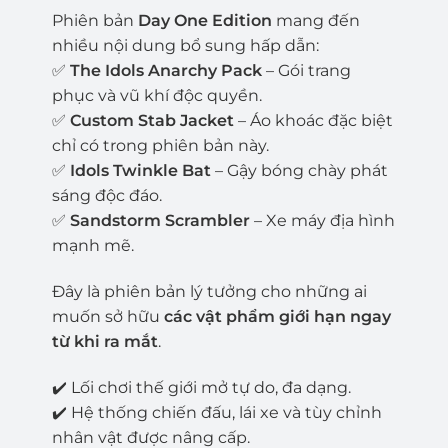
Phiên bản
Day One Edition
mang đến
nhiều nội dung bổ sung hấp dẫn:
✅
The Idols Anarchy Pack
– Gói trang
phục và vũ khí độc quyền.
✅
Custom Stab Jacket
– Áo khoác đặc biệt
chỉ có trong phiên bản này.
✅
Idols Twinkle Bat
– Gậy bóng chày phát
sáng độc đáo.
✅
Sandstorm Scrambler
– Xe máy địa hình
mạnh mẽ.
Đây là phiên bản lý tưởng cho những ai
muốn sở hữu
các vật phẩm giới hạn ngay
từ khi ra mắt
.
✔️ Lối chơi thế giới mở tự do, đa dạng.
✔️ Hệ thống chiến đấu, lái xe và tùy chỉnh
nhân vật được nâng cấp.