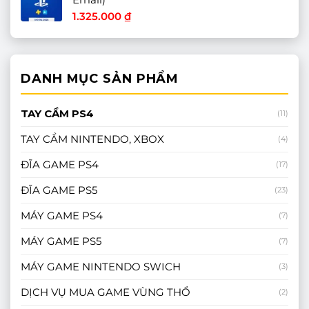
1.325.000
₫
DANH MỤC SẢN PHẨM
TAY CẦM PS4
(11)
TAY CẦM NINTENDO, XBOX
(4)
ĐĨA GAME PS4
(17)
ĐĨA GAME PS5
(23)
MÁY GAME PS4
(7)
MÁY GAME PS5
(7)
MÁY GAME NINTENDO SWICH
(3)
DỊCH VỤ MUA GAME VÙNG THỔ
(2)