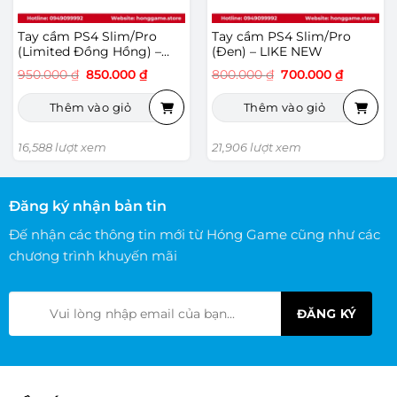
Tay cầm PS4 Slim/Pro
Tay cầm PS4 Slim/Pro
(Limited Đồng Hồng) –
(Đen) – LIKE NEW
LIKE NEW
Giá
Giá
Giá
Giá
950.000
₫
850.000
₫
800.000
₫
700.000
₫
gốc
hiện
gốc
hiện
là:
tại
là:
tại
Thêm vào giỏ
Thêm vào giỏ
950.000 ₫.
là:
800.000 ₫.
là:
850.000 ₫.
700.000 
16,588 lượt xem
21,906 lượt xem
Đăng ký nhận bản tin
Đế nhận các thông tin mới từ Hóng Game cũng như các
chương trình khuyến mãi