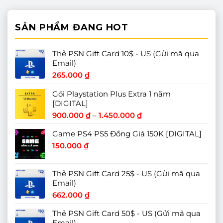
SẢN PHẨM ĐANG HOT
Thẻ PSN Gift Card 10$ - US (Gửi mã qua
Email)
265.000
₫
Gói Playstation Plus Extra 1 năm
[DIGITAL]
Khoảng
900.000
₫
–
1.450.000
₫
giá:
Game PS4 PS5 Đồng Giá 150K [DIGITAL]
từ
900.000 ₫
150.000
₫
đến
1.450.000 ₫
Thẻ PSN Gift Card 25$ - US (Gửi mã qua
Email)
662.000
₫
Thẻ PSN Gift Card 50$ - US (Gửi mã qua
Email)