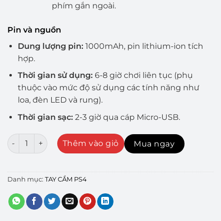
phím gắn ngoài.
Pin và nguồn
Dung lượng pin:
1000mAh, pin lithium-ion tích
hợp.
Thời gian sử dụng:
6-8 giờ chơi liên tục (phụ
thuộc vào mức độ sử dụng các tính năng như
loa, đèn LED và rung).
Thời gian sạc:
2-3 giờ qua cáp Micro-USB.
Tay cầm PS4 Slim/Pro (Limited Xanh Ngọc) - LIKE NEW s
Thêm vào giỏ
Mua ngay
Danh mục:
TAY CẦM PS4