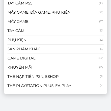
TAY CẦM PS5
(18)
MÁY GAME, ĐĨA GAME, PHỤ KIỆN
(122)
MÁY GAME
(17)
TAY CẦM
(33)
PHỤ KIỆN
(32)
SẢN PHẨM KHÁC
(3)
GAME DIGITAL
(62)
KHUYẾN MÃI
(15)
THẺ NẠP TIỀN PSN, ESHOP
(8)
THẺ PLAYSTATION PLUS, EA PLAY
(4)