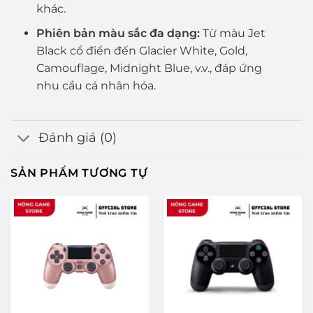
khác.
Phiên bản màu sắc đa dạng:
Từ màu Jet
Black cổ điển đến Glacier White, Gold,
Camouflage, Midnight Blue, v.v., đáp ứng
nhu cầu cá nhân hóa.
Đánh giá (0)
SẢN PHẨM TƯƠNG TỰ
-11%
-13%