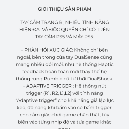
GIỚI THIỆU SẢN PHẨM
TAY CẦM TRANG BỊ NHIỀU TÍNH NĂNG
HIỆN ĐẠI VÀ ĐỘC QUYỀN CHỈ CÓ TRÊN
TAY CẦM PS5 VÀ MÁY PS5:
– PHÀN HỒI XÚC GIÁC: Không chỉ bên
ngoài, bên trong của tay DualSense cũng
mang nhiều đổi mới, như hệ thống Haptic
feedback hoàn toàn mới thay thế hệ
thống rung Rumble cũ từ thời DualShock.
– ADAPTIVE TRIGGER : Hệ thống nút
trigger (R1, R2, L1,L2) với tính năng
“Adaptive trigger” cho khả năng giả lập lực
kéo, độ nặng khi bấm vào cò bấm trigger,
cho cảm giác chơi game chân thật, tùy
biến vào từng nhịp độ và tựa game khác