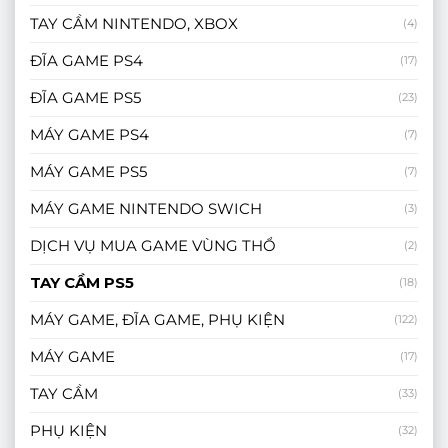
TAY CẦM NINTENDO, XBOX
(4)
ĐĨA GAME PS4
(17)
ĐĨA GAME PS5
(23)
MÁY GAME PS4
(7)
MÁY GAME PS5
(7)
MÁY GAME NINTENDO SWICH
(3)
DỊCH VỤ MUA GAME VÙNG THỔ
(2)
TAY CẦM PS5
(18)
MÁY GAME, ĐĨA GAME, PHỤ KIỆN
(122)
MÁY GAME
(17)
TAY CẦM
(33)
PHỤ KIỆN
(32)