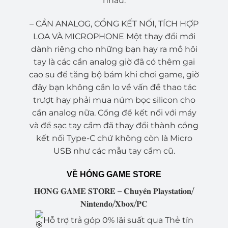
nhau.
– CẦN ANALOG, CỔNG KẾT NỐI, TÍCH HỢP
LOA VÀ MICROPHONE Một thay đổi mới
dành riêng cho những bạn hay ra mồ hôi
tay là các cần analog giờ đã có thêm gai
cao su để tăng bộ bám khi chơi game, giờ
đây bạn không cần lo về vấn đề thao tác
trượt hay phải mua núm bọc silicon cho
cần analog nữa. Cổng để kết nối với máy
và để sạc tay cầm đã thay đổi thành cổng
kết nối Type-C chứ không còn là Micro
USB như các mẫu tay cầm cũ.
VỀ HÓNG GAME STORE
𝐇𝐎́𝐍𝐆 𝐆𝐀𝐌𝐄 𝐒𝐓𝐎𝐑𝐄 – 𝐂𝐡𝐮𝐲𝐞̂𝐧 𝐏𝐥𝐚𝐲𝐬𝐭𝐚𝐭𝐢𝐨𝐧/
𝐍𝐢𝐧𝐭𝐞𝐧𝐝𝐨/𝐗𝐛𝐨𝐱/𝐏𝐂
Hỗ trợ trả góp 0% lãi suất qua Thẻ tín