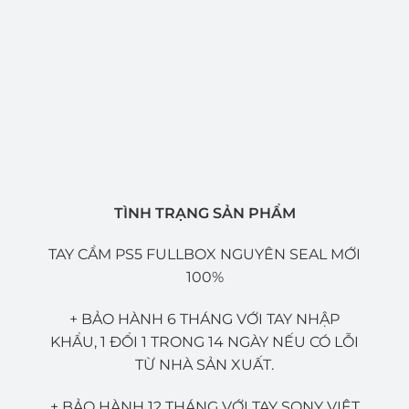
TÌNH TRẠNG SẢN PHẨM
TAY CẦM PS5 FULLBOX NGUYÊN SEAL MỚI
100%
+ BẢO HÀNH 6 THÁNG VỚI TAY NHẬP
KHẨU, 1 ĐỔI 1 TRONG 14 NGÀY NẾU CÓ LỖI
TỪ NHÀ SẢN XUẤT.
+ BẢO HÀNH 12 THÁNG VỚI TAY SONY VIỆT