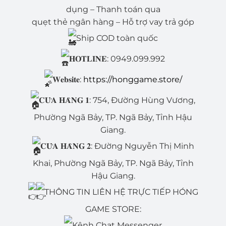
dụng – Thanh toán qua
quẹt thẻ ngân hàng – Hỗ trợ vay trả góp
Ship COD toàn quốc
𝐇𝐎𝐓𝐋𝐈𝐍𝐄: 0949.099.992
𝐖𝐞𝐛𝐬𝐢𝐭𝐞:
https://honggame.store/
𝐂𝐔̛̉𝐀 𝐇𝐀̀𝐍𝐆 𝟏: 754, Đường Hùng Vương,
Phường Ngã Bảy, TP. Ngã Bảy, Tỉnh Hậu
Giang.
𝐂𝐔̛̉𝐀 𝐇𝐀̀𝐍𝐆 𝟐: Đường Nguyễn Thị Minh
Khai, Phường Ngã Bảy, TP. Ngã Bảy, Tỉnh
Hậu Giang.
THÔNG TIN LIÊN HỆ TRỰC TIẾP HÓNG
GAME STORE:
Kênh Chat Messenger