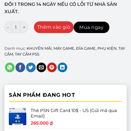
ĐỔI 1 TRONG 14 NGÀY NẾU CÓ LỖI TỪ NHÀ SẢN
XUẤT.
TAY CẦM PS5 DUALSENSE CHORMA INDIGO NHẬP KHẨU -
Thêm vào giỏ
Mua ngay
Danh mục:
KHUYẾN MÃI
,
MÁY GAME, ĐĨA GAME, PHỤ KIỆN
,
TAY
CẦM
,
TAY CẦM PS5
SẢN PHẨM ĐANG HOT
Thẻ PSN Gift Card 10$ - US (Gửi mã qua
Email)
265.000
₫