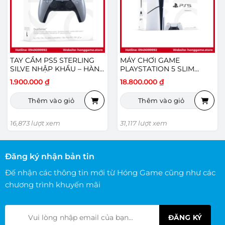
TAY CẦM PS5 STERLING
MÁY CHƠI GAME
SILVE NHẬP KHẨU – HÀNG
PLAYSTATION 5 SLIM
MỚI
CHÍNH HÃNG SONY VIỆT
1.900.000
₫
18.800.000
₫
NAM
Thêm vào giỏ
Thêm vào giỏ
16,873 lượt xem
31,117 lượt xem
Đăng ký nhận bản tin
Đế nhận các thông tin mới từ Hóng Game cũng như các
chương trình khuyến mãi