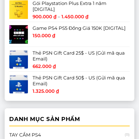
Gói Playstation Plus Extra 1 năm
[DIGITAL]
Khoảng
900.000
₫
–
1.450.000
₫
giá:
Game PS4 PS5 Đồng Giá 150K [DIGITAL]
từ
900.000 ₫
150.000
₫
đến
1.450.000 ₫
Thẻ PSN Gift Card 25$ - US (Gửi mã qua
Email)
662.000
₫
Thẻ PSN Gift Card 50$ - US (Gửi mã qua
Email)
1.325.000
₫
DANH MỤC SẢN PHẨM
TAY CẦM PS4
(11)