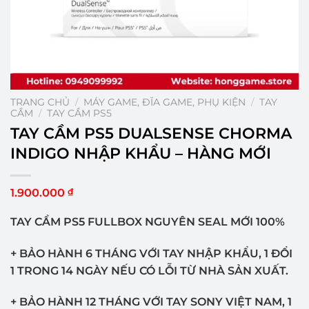
TRANG CHỦ
/
MÁY GAME, ĐĨA GAME, PHỤ KIỆN
/
TAY
CẦM
/
TAY CẦM PS5
TAY CẦM PS5 DUALSENSE CHORMA
INDIGO NHẬP KHẨU – HÀNG MỚI
1.900.000
₫
TAY CẦM PS5 FULLBOX NGUYÊN SEAL MỚI 100%
+ BẢO HÀNH 6 THÁNG VỚI TAY NHẬP KHẨU, 1 ĐỔI
1 TRONG 14 NGÀY NẾU CÓ LỖI TỪ NHÀ SẢN XUẤT.
+ BẢO HÀNH 12 THÁNG VỚI TAY SONY VIỆT NAM, 1