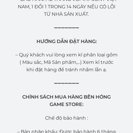
NAM, 1 ĐỔI 1 TRONG 14 NGÀY NẾU CÓ LỖI
TỪ NHÀ SẢN XUẤT.
➖➖➖➖➖➖➖
HƯỚNG DẪN ĐẶT HÀNG:
– Quý khách vui lòng xem kĩ phân loại gồm
( Màu sắc, Mã Sản phẩm,…) Xem kĩ trước
khi đặt hàng để tránh nhầm lẫn ạ.
➖➖➖➖➖➖➖
CHÍNH SÁCH MUA HÀNG BÊN HÓNG
GAME STORE:
Chế độ bảo hành :
– Bản nhập khẩu: Được bảo hành 6 tháng