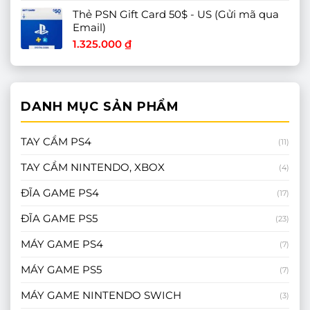
Thẻ PSN Gift Card 50$ - US (Gửi mã qua
Email)
1.325.000
₫
DANH MỤC SẢN PHẨM
TAY CẦM PS4
(11)
TAY CẦM NINTENDO, XBOX
(4)
ĐĨA GAME PS4
(17)
ĐĨA GAME PS5
(23)
MÁY GAME PS4
(7)
MÁY GAME PS5
(7)
MÁY GAME NINTENDO SWICH
(3)