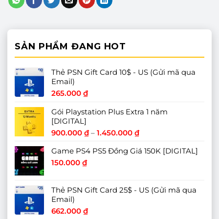
SẢN PHẨM ĐANG HOT
Thẻ PSN Gift Card 10$ - US (Gửi mã qua
Email)
265.000
₫
Gói Playstation Plus Extra 1 năm
[DIGITAL]
Khoảng
900.000
₫
–
1.450.000
₫
giá:
Game PS4 PS5 Đồng Giá 150K [DIGITAL]
từ
900.000 ₫
150.000
₫
đến
1.450.000 ₫
Thẻ PSN Gift Card 25$ - US (Gửi mã qua
Email)
662.000
₫