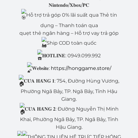
𝐍𝐢𝐧𝐭𝐞𝐧𝐝𝐨/𝐗𝐛𝐨𝐱/𝐏𝐂
Hỗ trợ trả góp 0% lãi suất qua Thẻ tín
dụng – Thanh toán qua
quẹt thẻ ngân hàng – Hỗ trợ vay trả góp
Ship COD toàn quốc
𝐇𝐎𝐓𝐋𝐈𝐍𝐄: 0949.099.992
𝐖𝐞𝐛𝐬𝐢𝐭𝐞:
https://honggame.store/
𝐂𝐔̛̉𝐀 𝐇𝐀̀𝐍𝐆 𝟏: 754, Đường Hùng Vương,
Phường Ngã Bảy, TP. Ngã Bảy, Tỉnh Hậu
Giang.
𝐂𝐔̛̉𝐀 𝐇𝐀̀𝐍𝐆 𝟐: Đường Nguyễn Thị Minh
Khai, Phường Ngã Bảy, TP. Ngã Bảy, Tỉnh
Hậu Giang.
THÔNG TIN LIÊN HỆ TRỰC TIẾP HÓNG