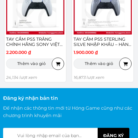
TAY CẦM PS5 TRẮNG
TAY CẦM PS5 STERLING
CHÍNH HÃNG SONY VIỆT
SILVE NHẬP KHẨU – HÀNG
NAM – HÀNG MỚI
MỚI
2.200.000
₫
1.900.000
₫
Thêm vào giỏ
Thêm vào giỏ
24,134 lượt xem
16,873 lượt xem
Đăng ký nhận bản tin
Đế nhận các thông tin mới từ Hóng Game cũng như các
chương trình khuyến mãi