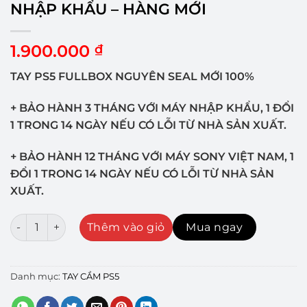
NHẬP KHẨU – HÀNG MỚI
1.900.000
₫
TAY PS5 FULLBOX NGUYÊN SEAL MỚI 100%
+ BẢO HÀNH 3 THÁNG VỚI MÁY NHẬP KHẨU, 1 ĐỔI
1 TRONG 14 NGÀY NẾU CÓ LỖI TỪ NHÀ SẢN XUẤT.
+ BẢO HÀNH 12 THÁNG VỚI MÁY SONY VIỆT NAM, 1
ĐỔI 1 TRONG 14 NGÀY NẾU CÓ LỖI TỪ NHÀ SẢN
XUẤT.
TAY CẦM PS5 MÀU STARLIGHT BLUE NHẬP KHẨU - HÀNG 
Thêm vào giỏ
Mua ngay
Danh mục:
TAY CẦM PS5