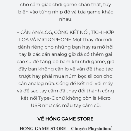
cho cảm giác chơi game chân thật, tùy
biến vào từng nhịp độ và tựa game khác
nhau.
– CẦN ANALOG, CỔNG KẾT NỐI, TÍCH HỢP
LOA VÀ MICROPHONE Một thay đổi mới
dành riêng cho những bạn hay ra mồ hôi
tay là các cần analog giờ đã có thêm gai
cao su để tăng bộ bám khi chơi game, giờ
đây bạn không cần lo về vấn đề thao tác
trượt hay phải mua núm bọc silicon cho
cần analog nữa. Cổng để kết nối với máy
và để sạc tay cầm đã thay đổi thành cổng
kết nối Type-C chứ không còn là Micro
USB như các mẫu tay cầm cũ.
VỀ HÓNG GAME STORE
𝐇𝐎́𝐍𝐆 𝐆𝐀𝐌𝐄 𝐒𝐓𝐎𝐑𝐄 – 𝐂𝐡𝐮𝐲𝐞̂𝐧 𝐏𝐥𝐚𝐲𝐬𝐭𝐚𝐭𝐢𝐨𝐧/