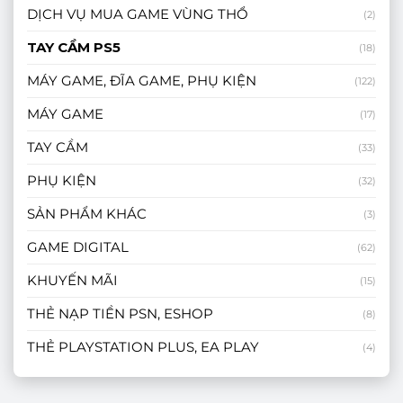
DỊCH VỤ MUA GAME VÙNG THỔ
(2)
TAY CẦM PS5
(18)
MÁY GAME, ĐĨA GAME, PHỤ KIỆN
(122)
MÁY GAME
(17)
TAY CẦM
(33)
PHỤ KIỆN
(32)
SẢN PHẨM KHÁC
(3)
GAME DIGITAL
(62)
KHUYẾN MÃI
(15)
THẺ NẠP TIỀN PSN, ESHOP
(8)
THẺ PLAYSTATION PLUS, EA PLAY
(4)