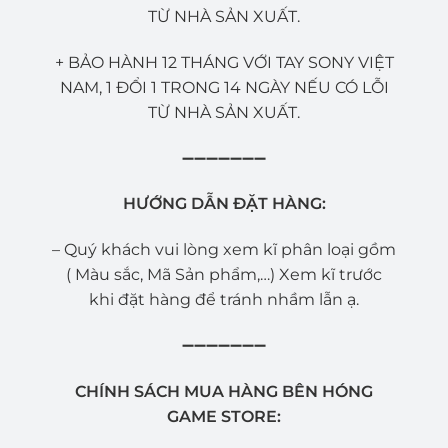
TỪ NHÀ SẢN XUẤT.
+ BẢO HÀNH 12 THÁNG VỚI TAY SONY VIỆT
NAM, 1 ĐỔI 1 TRONG 14 NGÀY NẾU CÓ LỖI
TỪ NHÀ SẢN XUẤT.
➖➖➖➖➖➖➖
HƯỚNG DẪN ĐẶT HÀNG:
– Quý khách vui lòng xem kĩ phân loại gồm
( Màu sắc, Mã Sản phẩm,…) Xem kĩ trước
khi đặt hàng để tránh nhầm lẫn ạ.
➖➖➖➖➖➖➖
CHÍNH SÁCH MUA HÀNG BÊN HÓNG
GAME STORE: