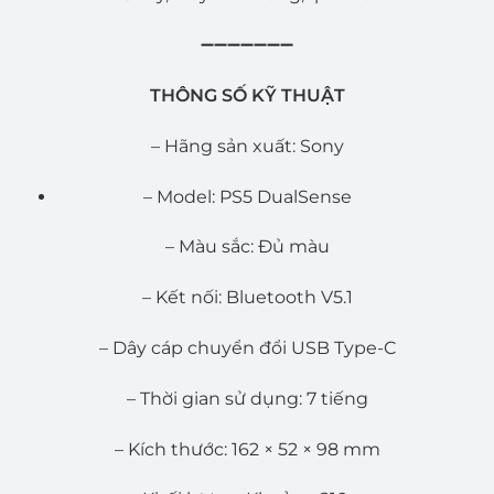
➖➖➖➖➖➖➖
THÔNG SỐ KỸ THUẬT
– Hãng sản xuất: Sony
– Model: PS5 DualSense
– Màu sắc: Đủ màu
– Kết nối: Bluetooth V5.1
– Dây cáp chuyển đổi USB Type-C
– Thời gian sử dụng: 7 tiếng
– Kích thước: 162 × 52 × 98 mm