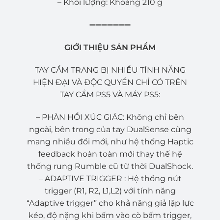
– Khối lượng: Khoảng 210 g
➖➖➖➖➖➖➖
GIỚI THIỆU SẢN PHẨM
TAY CẦM TRANG BỊ NHIỀU TÍNH NĂNG
HIỆN ĐẠI VÀ ĐỘC QUYỀN CHỈ CÓ TRÊN
TAY CẦM PS5 VÀ MÁY PS5:
– PHÀN HỒI XÚC GIÁC: Không chỉ bên
ngoài, bên trong của tay DualSense cũng
mang nhiều đổi mới, như hệ thống Haptic
feedback hoàn toàn mới thay thế hệ
thống rung Rumble cũ từ thời DualShock.
– ADAPTIVE TRIGGER : Hệ thống nút
trigger (R1, R2, L1,L2) với tính năng
“Adaptive trigger” cho khả năng giả lập lực
kéo, độ nặng khi bấm vào cò bấm trigger,