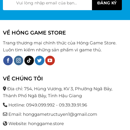
chọn
chọn
trên
trên
trang
trang
sản
sản
phẩm
phẩm
VỀ HÓNG GAME STORE
Trang thương mại chính thức của Hóng Game Store.
Luôn tìm kiếm những sản phẩm vì game thủ.
VỀ CHÚNG TÔI
Địa chỉ: 754, Hùng Vương, KV 3, Phường Ngã Bảy,
Thành Phố Ngã Bảy, Tỉnh Hậu Giang
Hotline: 0949.099.992 - 09.39.39.91.96
Email: honggametructuyen1@gmail.com
Website: honggame.store