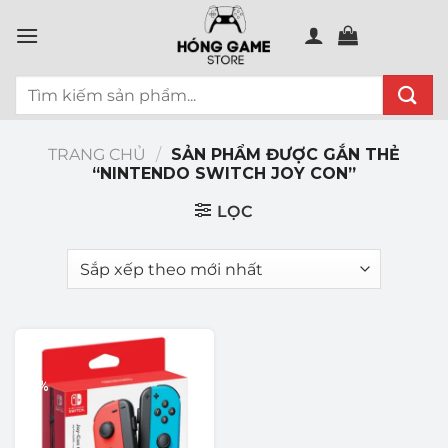
Chuyển
đến
nội
Tìm
dung
kiếm:
TRANG CHỦ
/
SẢN PHẨM ĐƯỢC GẮN THẺ
“NINTENDO SWITCH JOY CON”
LỌC
-6%