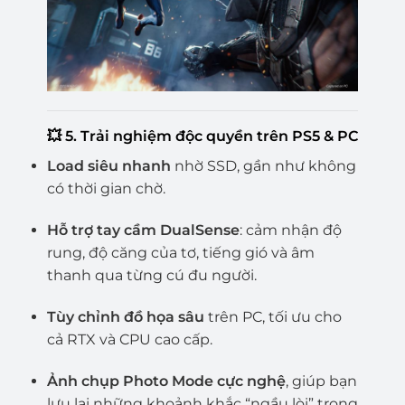
💥
5. Trải nghiệm độc quyền trên PS5 & PC
Load siêu nhanh
nhờ SSD, gần như không
có thời gian chờ.
Hỗ trợ tay cầm DualSense
: cảm nhận độ
rung, độ căng của tơ, tiếng gió và âm
thanh qua từng cú đu người.
Tùy chỉnh đồ họa sâu
trên PC, tối ưu cho
cả RTX và CPU cao cấp.
Ảnh chụp Photo Mode cực nghệ
, giúp bạn
lưu lại những khoảnh khắc “ngầu lòi” trong