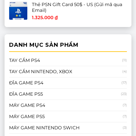
Thẻ PSN Gift Card 50$ - US (Gửi mã qua
Email)
1.325.000
₫
DANH MỤC SẢN PHẨM
TAY CẦM PS4
(11)
TAY CẦM NINTENDO, XBOX
(4)
ĐĨA GAME PS4
(17)
ĐĨA GAME PS5
(23)
MÁY GAME PS4
(7)
MÁY GAME PS5
(7)
MÁY GAME NINTENDO SWICH
(3)