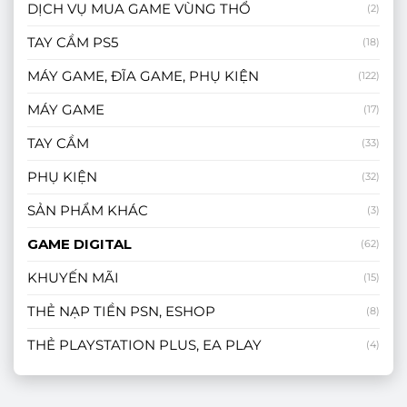
DỊCH VỤ MUA GAME VÙNG THỔ
(2)
TAY CẦM PS5
(18)
MÁY GAME, ĐĨA GAME, PHỤ KIỆN
(122)
MÁY GAME
(17)
TAY CẦM
(33)
PHỤ KIỆN
(32)
SẢN PHẨM KHÁC
(3)
GAME DIGITAL
(62)
KHUYẾN MÃI
(15)
THẺ NẠP TIỀN PSN, ESHOP
(8)
THẺ PLAYSTATION PLUS, EA PLAY
(4)