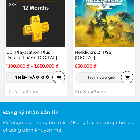
-33%
Gói Playstation Plus
Helldivers 2 (PS5)
Deluxe 1 năm [DIGITAL]
[DIGITAL]
Khoảng
1.100.000
₫
–
1.650.000
₫
650.000
₫
giá:
từ
THÊM VÀO GIỎ
Thêm vào giỏ
1.100.000 ₫
đến
1.650.000 ₫
Sản
42,505 lượt xem
23,022 lượt xem
phẩm
này
có
Đăng ký nhận bản tin
nhiều
Đế nhận các thông tin mới từ Hóng Game cũng như các
biến
thể.
chương trình khuyến mãi
Các