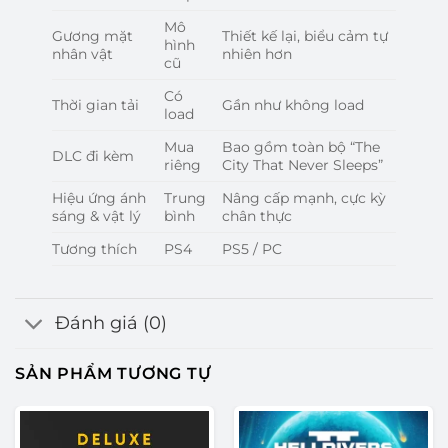
Mô
Gương mặt
Thiết kế lại, biểu cảm tự
hình
nhân vật
nhiên hơn
cũ
Có
Thời gian tải
Gần như không load
load
Mua
Bao gồm toàn bộ “The
DLC đi kèm
riêng
City That Never Sleeps”
Hiệu ứng ánh
Trung
Nâng cấp mạnh, cực kỳ
sáng & vật lý
bình
chân thực
Tương thích
PS4
PS5 / PC
Đánh giá (0)
SẢN PHẨM TƯƠNG TỰ