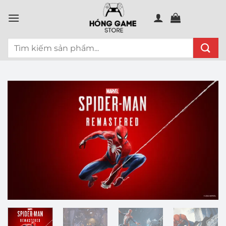
Chuyển
đến
nội
Tìm
dung
kiếm: