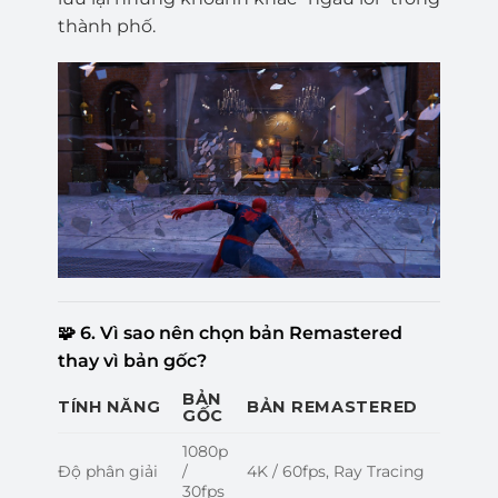
thành phố.
🧩
6. Vì sao nên chọn bản Remastered
thay vì bản gốc?
BẢN
TÍNH NĂNG
BẢN REMASTERED
GỐC
1080p
Độ phân giải
/
4K / 60fps, Ray Tracing
30fps