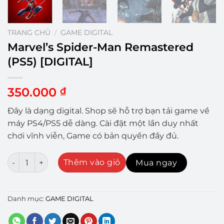
TRANG CHỦ
/
GAME DIGITAL
Marvel’s Spider-Man Remastered
(PS5) [DIGITAL]
350.000
₫
Đây là dạng digital. Shop sẽ hỗ trợ bạn tải game về
máy PS4/PS5 dễ dàng. Cài đặt một lần duy nhất
chơi vĩnh viễn, Game có bản quyền đầy đủ.
Marvel's Spider-Man Remastered (PS5) [DIGITAL] số lư
Thêm vào giỏ
Mua ngay
Danh mục:
GAME DIGITAL