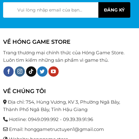
tùy
chọn
có
thể
được
chọn
VỀ HÓNG GAME STORE
trên
trang
Trang thương mại chính thức của Hóng Game Store.
sản
Luôn tìm kiếm những sản phẩm vì game thủ.
phẩm
VỀ CHÚNG TÔI
Địa chỉ: 754, Hùng Vương, KV 3, Phường Ngã Bảy,
Thành Phố Ngã Bảy, Tỉnh Hậu Giang
Hotline: 0949.099.992 - 09.39.39.91.96
Email: honggametructuyen1@gmail.com