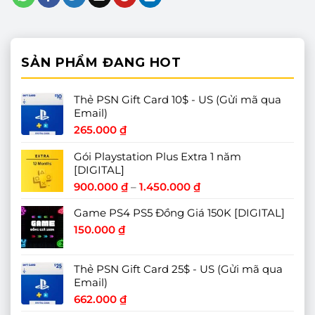
SẢN PHẨM ĐANG HOT
Thẻ PSN Gift Card 10$ - US (Gửi mã qua
Email)
265.000
₫
Gói Playstation Plus Extra 1 năm
[DIGITAL]
Khoảng
900.000
₫
–
1.450.000
₫
giá:
Game PS4 PS5 Đồng Giá 150K [DIGITAL]
từ
900.000 ₫
150.000
₫
đến
1.450.000 ₫
Thẻ PSN Gift Card 25$ - US (Gửi mã qua
Email)
662.000
₫