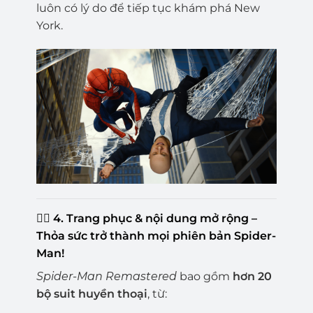
luôn có lý do để tiếp tục khám phá New
York.
🦸‍♂️
4. Trang phục & nội dung mở rộng –
Thỏa sức trở thành mọi phiên bản Spider-
Man!
Spider-Man Remastered
bao gồm
hơn 20
bộ suit huyền thoại
, từ: