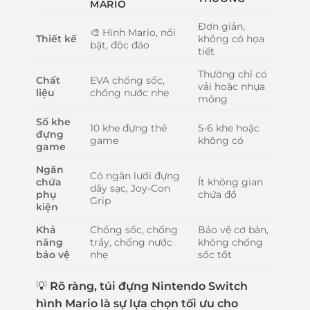
MARIO
Đơn giản,
🎨 Hình Mario, nổi
Thiết kế
không có họa
bật, độc đáo
tiết
Thường chỉ có
Chất
EVA chống sốc,
vải hoặc nhựa
liệu
chống nước nhẹ
mỏng
Số khe
10 khe đựng thẻ
5-6 khe hoặc
đựng
game
không có
game
Ngăn
Có ngăn lưới đựng
chứa
Ít không gian
dây sạc, Joy-Con
phụ
chứa đồ
Grip
kiện
Khả
Chống sốc, chống
Bảo vệ cơ bản,
năng
trầy, chống nước
không chống
bảo vệ
nhẹ
sốc tốt
💡
Rõ ràng, túi đựng Nintendo Switch
hình Mario là sự lựa chọn tối ưu cho