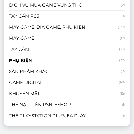
DỊCH VỤ MUA GAME VÙNG THỔ
(2)
TAY CẦM PS5
(18)
MÁY GAME, ĐĨA GAME, PHỤ KIỆN
(122)
MÁY GAME
(17)
TAY CẦM
(33)
PHỤ KIỆN
(32)
SẢN PHẨM KHÁC
(3)
GAME DIGITAL
(62)
KHUYẾN MÃI
(15)
THẺ NẠP TIỀN PSN, ESHOP
(8)
THẺ PLAYSTATION PLUS, EA PLAY
(4)