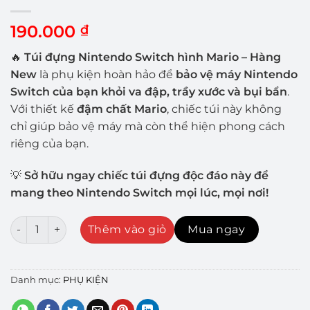
190.000
₫
🔥
Túi đựng Nintendo Switch hình Mario – Hàng
New
là phụ kiện hoàn hảo để
bảo vệ máy Nintendo
Switch của bạn khỏi va đập, trầy xước và bụi bẩn
.
Với thiết kế
đậm chất Mario
, chiếc túi này không
chỉ giúp bảo vệ máy mà còn thể hiện phong cách
riêng của bạn.
💡
Sở hữu ngay chiếc túi đựng độc đáo này để
mang theo Nintendo Switch mọi lúc, mọi nơi!
TÚI ĐỰNG NINTENDO SWITCH số lượng
Thêm vào giỏ
Mua ngay
Danh mục:
PHỤ KIỆN