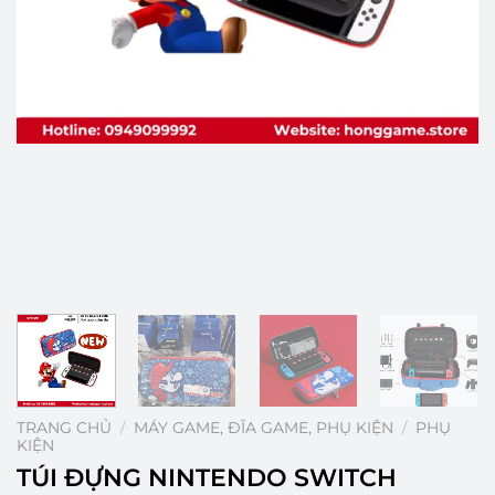
TRANG CHỦ
/
MÁY GAME, ĐĨA GAME, PHỤ KIỆN
/
PHỤ
KIỆN
TÚI ĐỰNG NINTENDO SWITCH