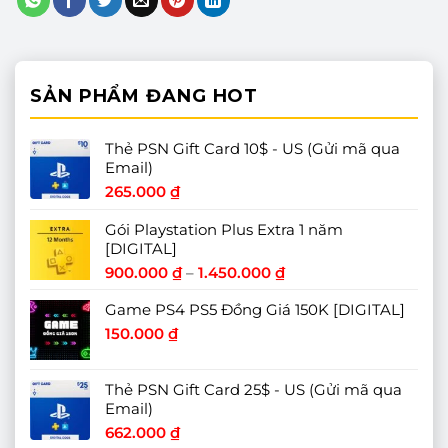
SẢN PHẨM ĐANG HOT
Thẻ PSN Gift Card 10$ - US (Gửi mã qua
Email)
265.000
₫
Gói Playstation Plus Extra 1 năm
[DIGITAL]
Khoảng
900.000
₫
–
1.450.000
₫
giá:
Game PS4 PS5 Đồng Giá 150K [DIGITAL]
từ
900.000 ₫
150.000
₫
đến
1.450.000 ₫
Thẻ PSN Gift Card 25$ - US (Gửi mã qua
Email)
662.000
₫