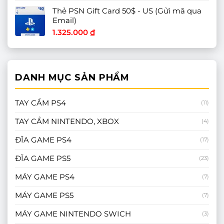
Thẻ PSN Gift Card 50$ - US (Gửi mã qua
Email)
1.325.000
₫
DANH MỤC SẢN PHẨM
TAY CẦM PS4
(11)
TAY CẦM NINTENDO, XBOX
(4)
ĐĨA GAME PS4
(17)
ĐĨA GAME PS5
(23)
MÁY GAME PS4
(7)
MÁY GAME PS5
(7)
MÁY GAME NINTENDO SWICH
(3)